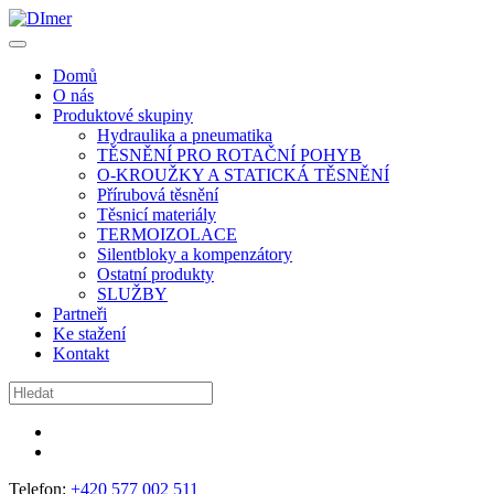
Domů
O nás
Produktové skupiny
Hydraulika a pneumatika
TĚSNĚNÍ PRO ROTAČNÍ POHYB
O-KROUŽKY A STATICKÁ TĚSNĚNÍ
Přírubová těsnění
Těsnicí materiály
TERMOIZOLACE
Silentbloky a kompenzátory
Ostatní produkty
SLUŽBY
Partneři
Ke stažení
Kontakt
Telefon:
+420 577 002 511