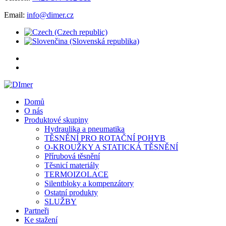
Email:
info@dimer.cz
Domů
O nás
Produktové skupiny
Hydraulika a pneumatika
TĚSNĚNÍ PRO ROTAČNÍ POHYB
O-KROUŽKY A STATICKÁ TĚSNĚNÍ
Přírubová těsnění
Těsnicí materiály
TERMOIZOLACE
Silentbloky a kompenzátory
Ostatní produkty
SLUŽBY
Partneři
Ke stažení