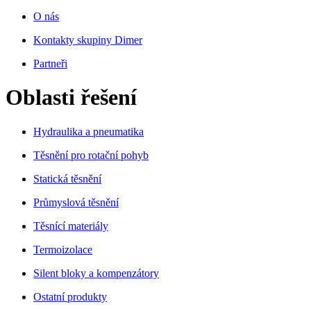
O nás
Kontakty skupiny Dimer
Partneři
Oblasti řešení
Hydraulika a pneumatika
Těsnění pro rotační pohyb
Statická těsnění
Průmyslová těsnění
Těsnící materiály
Termoizolace
Silent bloky a kompenzátory
Ostatní produkty