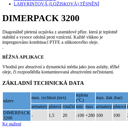
LABYRINTOVÁ (LOŽISKOVÁ) TĚSNĚNÍ
DIMERPACK 3200
Diagonálně pletená ucpávka z aramidové příze. která je teplotně
stabilní a vysoce odolná proti vznícení. Každé vlákno je
impregnováno kombinací PTFE a silikonového oleje.
.
BĚŽNÁ APLIKACE
Vhodná pro abrazivní a dynamická média jako jsou asfalty, těžké
oleje, či rozpouštědla kontaminovaná abrazivními nečistotami.
ZÁKLADNÍ TECHNICKÁ DATA
teplota
max. rychlost (m/s)
max. tlak (bar)
(°C)
název
armatury
pístová
rotační
min
max
armatury
pístová
DIMERPACK
-
1,5
20
-100
+280
100
100
3200
Ke stažení