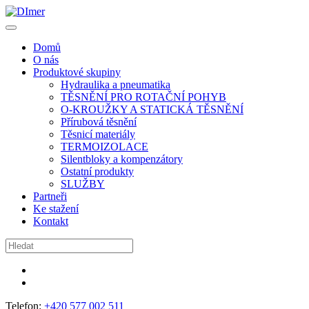
Domů
O nás
Produktové skupiny
Hydraulika a pneumatika
TĚSNĚNÍ PRO ROTAČNÍ POHYB
O-KROUŽKY A STATICKÁ TĚSNĚNÍ
Přírubová těsnění
Těsnicí materiály
TERMOIZOLACE
Silentbloky a kompenzátory
Ostatní produkty
SLUŽBY
Partneři
Ke stažení
Kontakt
Telefon:
+420 577 002 511