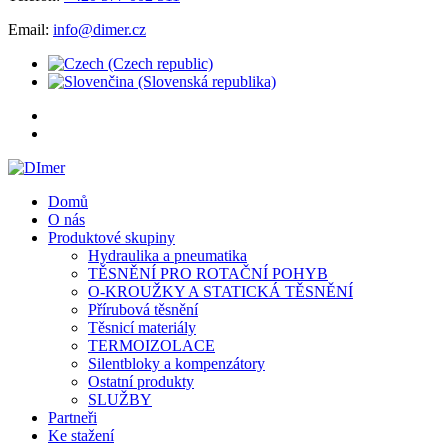
Email:
info@dimer.cz
Domů
O nás
Produktové skupiny
Hydraulika a pneumatika
TĚSNĚNÍ PRO ROTAČNÍ POHYB
O-KROUŽKY A STATICKÁ TĚSNĚNÍ
Přírubová těsnění
Těsnicí materiály
TERMOIZOLACE
Silentbloky a kompenzátory
Ostatní produkty
SLUŽBY
Partneři
Ke stažení