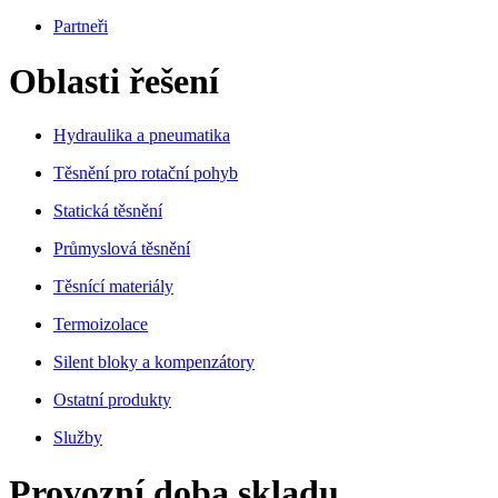
Partneři
Oblasti řešení
Hydraulika a pneumatika
Těsnění pro rotační pohyb
Statická těsnění
Průmyslová těsnění
Těsnící materiály
Termoizolace
Silent bloky a kompenzátory
Ostatní produkty
Služby
Provozní doba skladu