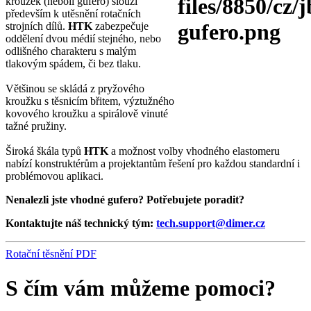
kroužek (neboli gufero) slouží
především k utěsnění rotačních
strojních dílů.
HTK
zabezpečuje
oddělení dvou médií stejného, nebo
odlišného charakteru s malým
tlakovým spádem, či bez tlaku.
Většinou se skládá z pryžového
kroužku s těsnicím břitem, výztužného
kovového kroužku a spirálově vinuté
tažné pružiny.
Široká škála typů
HTK
a možnost volby vhodného elastomeru
nabízí konstruktérům a projektantům řešení pro každou standardní i
problémovou aplikaci.
Nenalezli jste vhodné gufero? Potřebujete poradit?
Kontaktujte náš technický tým:
tech.support@dimer.cz
Rotační těsnění PDF
S čím vám můžeme pomoci?