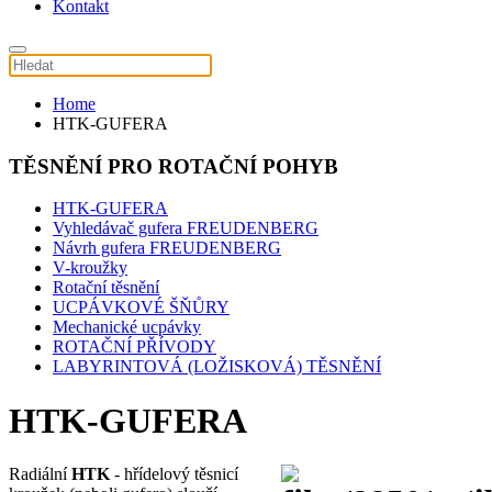
Kontakt
Home
HTK-GUFERA
TĚSNĚNÍ PRO ROTAČNÍ POHYB
HTK-GUFERA
Vyhledávač gufera FREUDENBERG
Návrh gufera FREUDENBERG
V-kroužky
Rotační těsnění
UCPÁVKOVÉ ŠŇŮRY
Mechanické ucpávky
ROTAČNÍ PŘÍVODY
LABYRINTOVÁ (LOŽISKOVÁ) TĚSNĚNÍ
HTK-GUFERA
Radiální
HTK
- hřídelový těsnicí