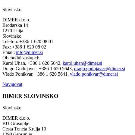
Slovinsko
DIMER d.o.o.
Brodarska 14
1270 Litija
Slovinsko
Telefon: +386 1 620 08 01
Fax: +386 1 620 08 02
Email:
info@dimer.si
Obchodní zástupci:
Karol Uhan, +386 1 620 5642,
karol.uhan@dimer.si
Drago Godnjavec, +386 1 620 5643,
drago.godnjavec@dimer.si
Vlado Ponikvar, +386 1 620 5641,
vlado.ponikvar@dimer.si
Navigovat
DIMER SLOVINSKO
Slovinsko
DIMER d.o.o.
BU Grosuplje
Cesta Toneta Kralja 10
1290 Grosuplje