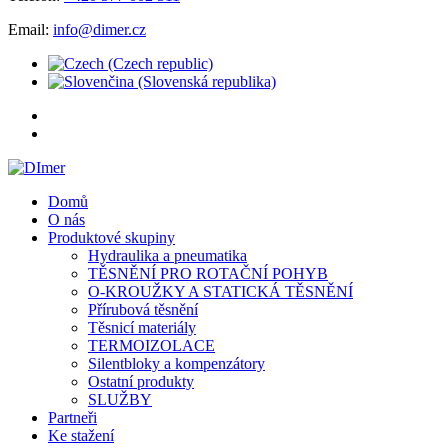
Email:
info@dimer.cz
Domů
O nás
Produktové skupiny
Hydraulika a pneumatika
TĚSNĚNÍ PRO ROTAČNÍ POHYB
O-KROUŽKY A STATICKÁ TĚSNĚNÍ
Přírubová těsnění
Těsnicí materiály
TERMOIZOLACE
Silentbloky a kompenzátory
Ostatní produkty
SLUŽBY
Partneři
Ke stažení