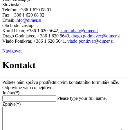
Slovinsko
Telefon: +386 1 620 08 01
Fax: +386 1 620 08 02
Email:
info@dimer.si
Obchodní zástupci:
Karol Uhan, +386 1 620 5642,
karol.uhan@dimer.si
Drago Godnjavec, +386 1 620 5643,
drago.godnjavec@dimer.si
Vlado Ponikvar, +386 1 620 5641,
vlado.ponikvar@dimer.si
Navigovat
Kontakt
Pošlete nám zprávu prostřednictvím kontaktního formuláře níže.
Odpovíme vám co nejdříve.
Jméno
(*)
Please type your full name.
Zpráva
(*)