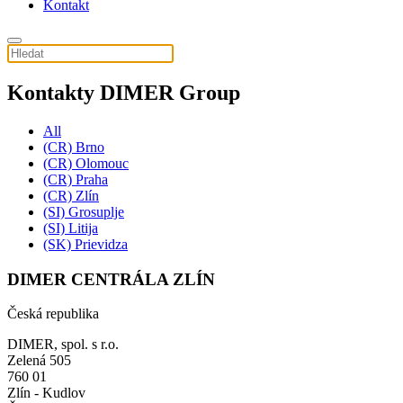
Kontakt
Kontakty
DIMER Group
All
(CR) Brno
(CR) Olomouc
(CR) Praha
(CR) Zlín
(SI) Grosuplje
(SI) Litija
(SK) Prievidza
DIMER CENTRÁLA ZLÍN
Česká republika
DIMER, spol. s r.o.
Zelená 505
760 01
Zlín - Kudlov