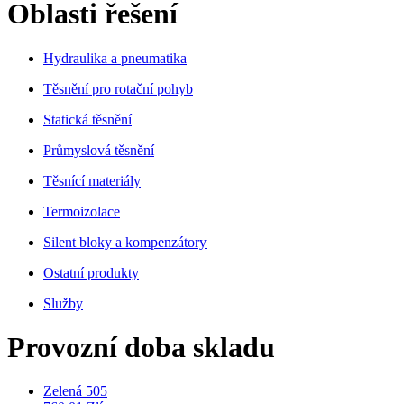
Oblasti řešení
Hydraulika a pneumatika
Těsnění pro rotační pohyb
Statická těsnění
Průmyslová těsnění
Těsnící materiály
Termoizolace
Silent bloky a kompenzátory
Ostatní produkty
Služby
Provozní doba skladu
Zelená 505