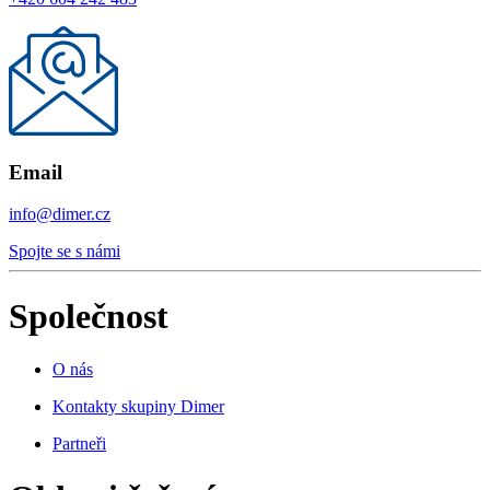
Email
info@dimer.cz
Spojte se s námi
Společnost
O nás
Kontakty skupiny Dimer
Partneři