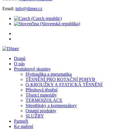
Email:
info@dimer.cz
Domů
O nás
Produktové skupiny
Hydraulika a pneumatika
TĚSNĚNÍ PRO ROTAČNÍ POHYB
O-KROUŽKY A STATICKÁ TĚSNĚNÍ
Přírubová těsnění
Těsnicí materiály
TERMOIZOLACE
Silentbloky a kompenzátory
Ostatní produkty
SLUŽBY
Partneři
Ke stažení