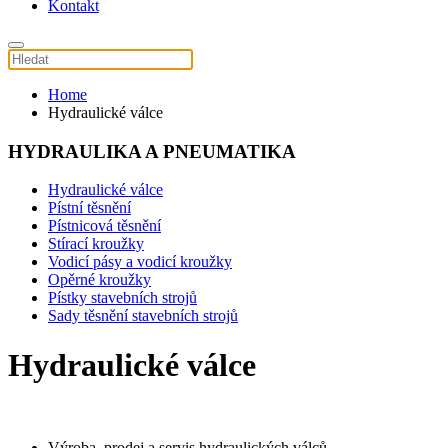
Kontakt
Home
Hydraulické válce
HYDRAULIKA A PNEUMATIKA
Hydraulické válce
Pístní těsnění
Pístnicová těsnění
Stírací kroužky
Vodicí pásy a vodicí kroužky
Opěrné kroužky
Pístky stavebních strojů
Sady těsnění stavebních strojů
Hydraulické válce
Výroba, prodej a servis hydraulických válců.