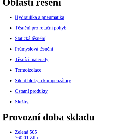
Oblasti řešení
Hydraulika a pneumatika
Těsnění pro rotační pohyb
Statická těsnění
Průmyslová těsnění
Těsnící materiály
Termoizolace
Silent bloky a kompenzátory
Ostatní produkty
Služby
Provozní doba skladu
Zelená 505
760 01 Zlín