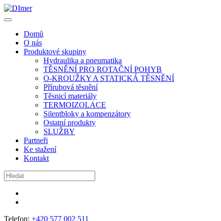
Domů
O nás
Produktové skupiny
Hydraulika a pneumatika
TĚSNĚNÍ PRO ROTAČNÍ POHYB
O-KROUŽKY A STATICKÁ TĚSNĚNÍ
Přírubová těsnění
Těsnicí materiály
TERMOIZOLACE
Silentbloky a kompenzátory
Ostatní produkty
SLUŽBY
Partneři
Ke stažení
Kontakt
Telefon:
+420 577 002 511