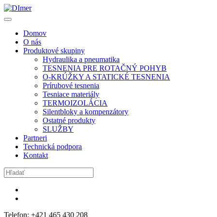
Domov
O nás
Produktové skupiny
Hydraulika a pneumatika
TESNENIA PRE ROTAČNÝ POHYB
O-KRÚŽKY A STATICKÉ TESNENIA
Prírubové tesnenia
Tesniace materiály
TERMOIZOLÁCIA
Silentbloky a kompenzátory
Ostatné produkty
SLUŽBY
Partneri
Technická podpora
Kontakt
Telefon: +421 465 430 208