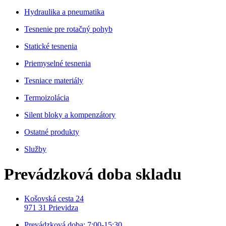
Hydraulika a pneumatika
Tesnenie pre rotačný pohyb
Statické tesnenia
Priemyselné tesnenia
Tesniace materiály
Termoizolácia
Silent bloky a kompenzátory
Ostatné produkty
Služby
Prevádzková doba skladu
Košovská cesta 24
971 31 Prievidza
Prevádzková doba: 7:00-15:30