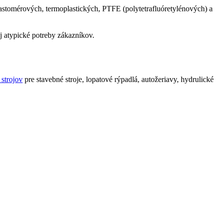
stomérových, termoplastických, PTFE (polytetrafluóretylénových) a
 atypické potreby zákazníkov.
 strojov
pre stavebné stroje, lopatové rýpadlá, autožeriavy, hydrulické