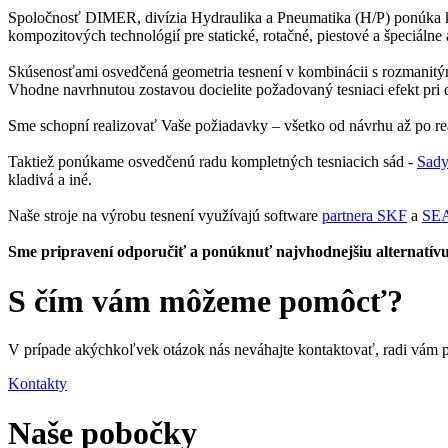
Spoločnosť DIMER, divízia Hydraulika a Pneumatika (H/P) ponúka ko
kompozitových technológií pre statické, rotačné, piestové a špeciálne 
Skúsenosťami osvedčená geometria tesnení v kombinácii s rozmanitým
Vhodne navrhnutou zostavou docielite požadovaný tesniaci efekt pri d
Sme schopní realizovať Vaše požiadavky – všetko od návrhu až po rea
Taktiež ponúkame osvedčenú radu kompletných tesniacich sád -
Sady
kladivá a iné.
Naše stroje na výrobu tesnení využívajú software
partnera SKF
a
SE
Sme pripravení odporučiť a ponúknuť najvhodnejšiu alternatívu
S čím vám môžeme pomôcť?
V prípade akýchkoľvek otázok nás neváhajte kontaktovať, radi vám 
Kontakty
Naše pobočky