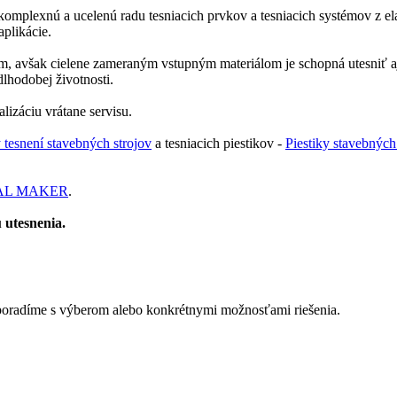
mplexnú a ucelenú radu tesniacich prvkov a tesniacich systémov z ela
aplikácie.
, avšak cielene zameraným vstupným materiálom je schopná utesniť aj
lhodobej životnosti.
lizáciu vrátane servisu.
 tesnení stavebných strojov
a tesniacich piestikov -
Piestiky stavebných
AL MAKER
.
 utesnenia.
poradíme s výberom alebo konkrétnymi možnosťami riešenia.