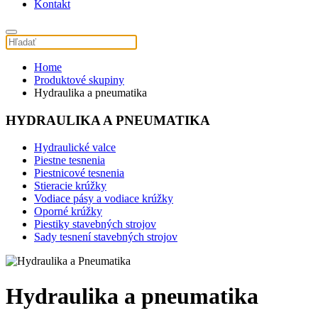
Kontakt
Home
Produktové skupiny
Hydraulika a pneumatika
HYDRAULIKA A PNEUMATIKA
Hydraulické valce
Piestne tesnenia
Piestnicové tesnenia
Stieracie krúžky
Vodiace pásy a vodiace krúžky
Oporné krúžky
Piestiky stavebných strojov
Sady tesnení stavebných strojov
Hydraulika a pneumatika