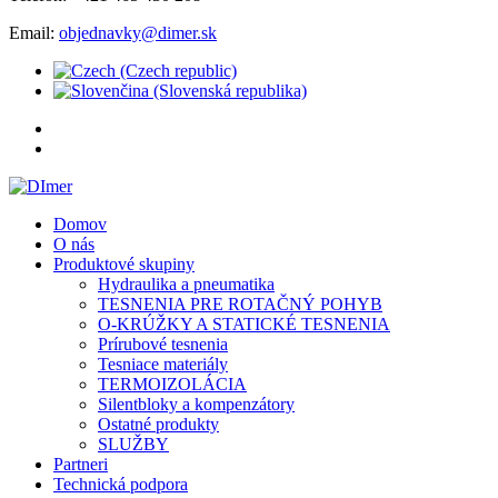
Email:
objednavky@dimer.sk
Domov
O nás
Produktové skupiny
Hydraulika a pneumatika
TESNENIA PRE ROTAČNÝ POHYB
O-KRÚŽKY A STATICKÉ TESNENIA
Prírubové tesnenia
Tesniace materiály
TERMOIZOLÁCIA
Silentbloky a kompenzátory
Ostatné produkty
SLUŽBY
Partneri
Technická podpora